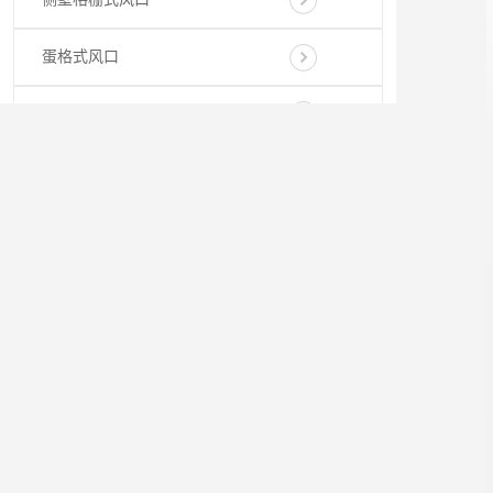
蛋格式风口
可开侧壁格栅式风口
地送风固定百叶风口
固定叶片斜送风风口
座椅旋流风口
四面吹散流器
圆形散流器
三面吹散流器