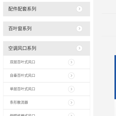
配件配套系列
百叶窗系列
空调风口系列
双层百叶式风口
自垂百叶式风口
单层百叶式风口
条形散流器
侧壁格栅式风口