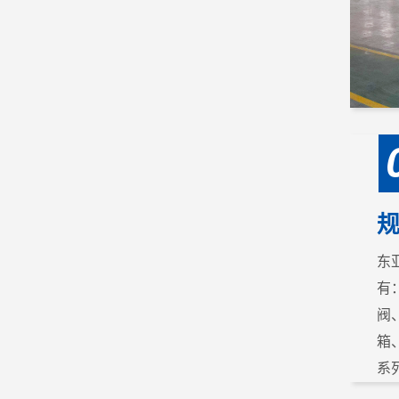
东
有
阀
箱
系