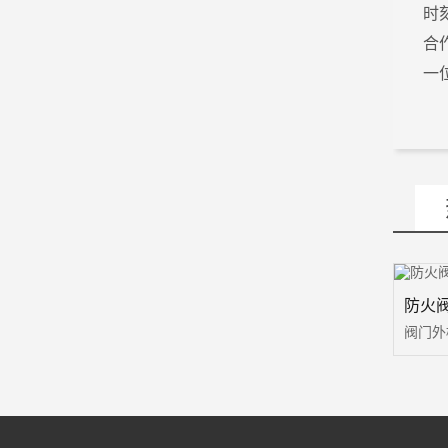
时
合
一
防火阀