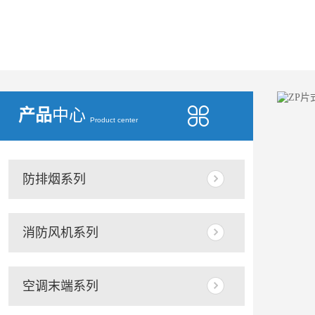
产品
中心
Product center
防排烟系列
消防风机系列
空调末端系列