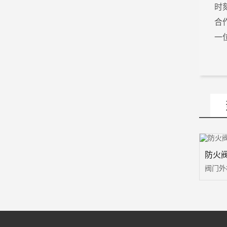
时
合
一
防火阀