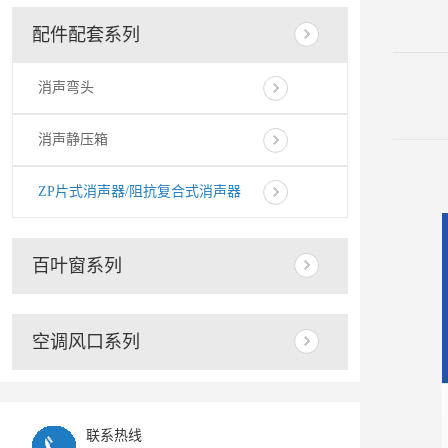
配件配套系列
消声弯头
消声静压箱
ZP片式消声器/阻抗复合式消声器
百叶窗系列
空调风口系列
联系热线