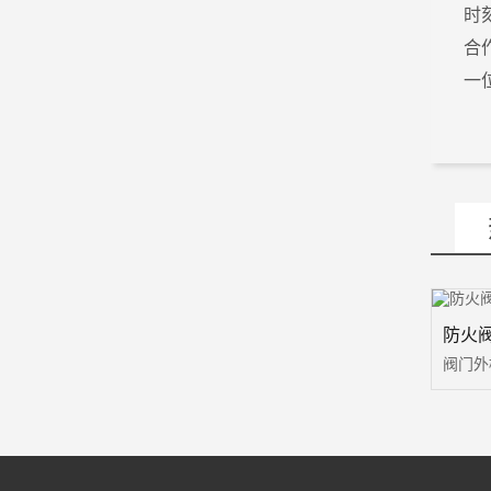
时
合
一
防火阀