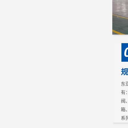
东
有
阀
箱
系