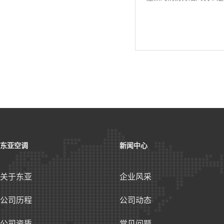
排烟阀
板式排烟阀
东亚空调
新闻中心
关于东亚
企业风采
公司历程
公司动态
防火阀/排烟防火阀
公司资质
常见问题