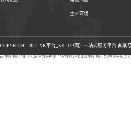
生产环境
全自动防火阀/排烟防火阀
COPYRIGHT 2021 XK平台_XK（中国）一站式服务平台
备案号 
mk在线注册
|
MK手机站·官方版在线
|
华亿在线
|
MK体育在线注册
|
XK在线平台_X