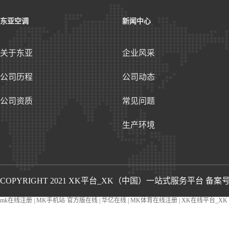
东亚空调
新闻中心
关于东亚
企业风采
公司历程
公司动态
公司资质
常见问题
生产环境
COPYRIGHT 2021 XK平台_XK（中国）一站式服务平台
备案号 
mk在线注册
|
MK手机站·官方版在线
|
华亿在线
|
MK体育在线注册
|
XK在线平台_X