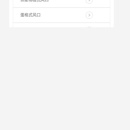
蛋格式风口
可开侧壁格栅式风口
地送风固定百叶风口
固定叶片斜送风风口
座椅旋流风口
四面吹散流器
圆形散流器
三面吹散流器