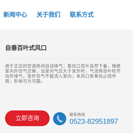
新闻中心
关于我们
联系方式
自垂百叶式风口
用于正压的空调房间自动排气；靠风口百叶自然下垂，隔绝
室内外空气交换，当室内气压大于室外时，气流将百叶吹开
向外排气，室外空气不能流入室内；本风口有单向止回作
用；形体可方可圆。
联系热线
立即咨询
0523-82951897