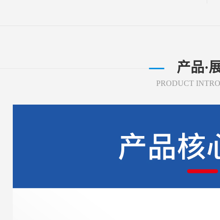
产品·
PRODUCT INTR