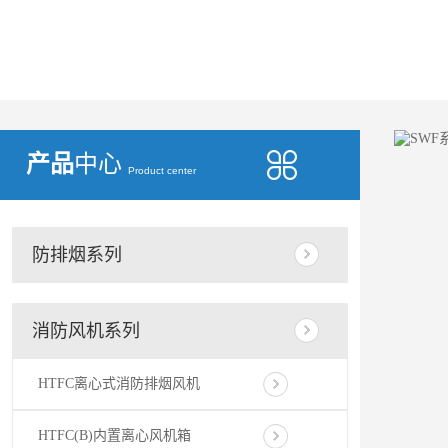
产品
中心
Product center
防排烟系列
消防风机系列
HTFC离心式消防排烟风机
HTFC(B)内置离心风机箱