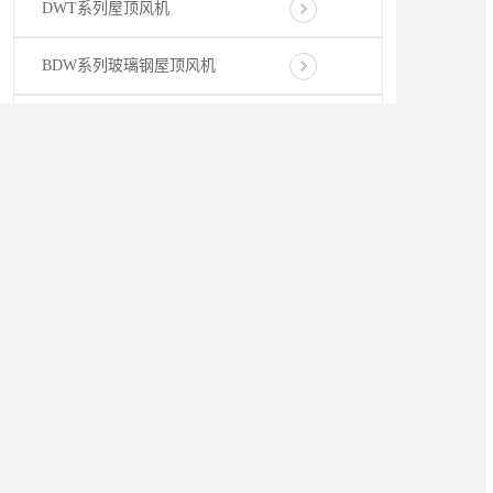
DWT系列屋顶风机
BDW系列玻璃钢屋顶风机
BDW-87-4系列玻璃钢屋顶风机
WT/WS系列玻璃钢离心式屋顶风机
DZ系列低噪声轴流风机
T35-11系列轴流式风机
YDF型喷流式诱导风机
管道风机
DWEX(WEX)系列边墙式通、排风机