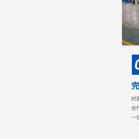
时
合
一