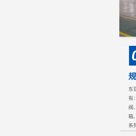
东
有
阀
箱
系