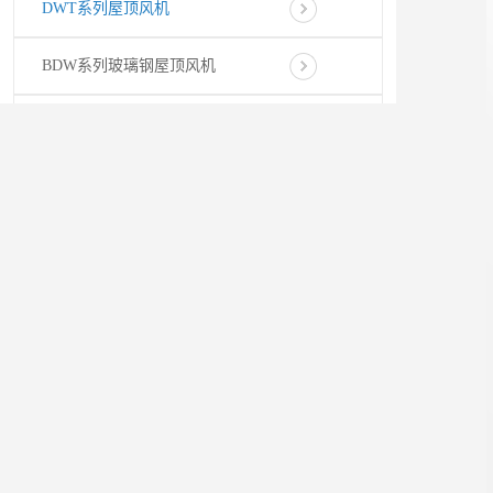
DWT系列屋顶风机
BDW系列玻璃钢屋顶风机
BDW-87-4系列玻璃钢屋顶风机
WT/WS系列玻璃钢离心式屋顶风机
DZ系列低噪声轴流风机
T35-11系列轴流式风机
YDF型喷流式诱导风机
管道风机
DWEX(WEX)系列边墙式通、排风机